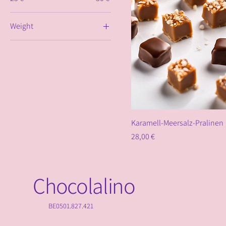
Weight
100g
150g
200g
250g
300g
Karamell-Meersalz-Pralinen
Preis
28,00 €
Chocolalino
BE0501.827.421