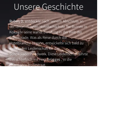
Unsere Geschichte
Ruben
D.
entdeckte nach seinem Abschluss an
der renommierten Hotelfachschule Ter Duinen in
Koksijde seine wahre Berufung in der Welt der
Schokolade. Was als Reise durch die
Hotelbranche begann, entwickelte sich bald zu
einer tiefen Leidenschaft für das
Schokoladenhandwerk. Diese Leidenschaft führte
ihn schließlich ins Herz
Brügges
, in die
charmante Wollestraat.
Das Chocolalino Atelier hat eine reiche
Geschichte, die bis ins
Jahr 1985
zurückreicht.
Unter der Anleitung seines Vorgängers, Meister-
Chocolatier G., verfeinerte Ruben seine
Fähigkeiten durch eine Spezialisierung am SNT
Brügge. Mit Erfahrung und einer klaren Vision
machte er sich auf seine eigene
Schokoladenreise.
Chocolalino öffnete ursprünglich am Walplein,
doch die COVID-Pandemie zwang uns zum
Umzug. Heute befindet sich unser Geschäft in
der