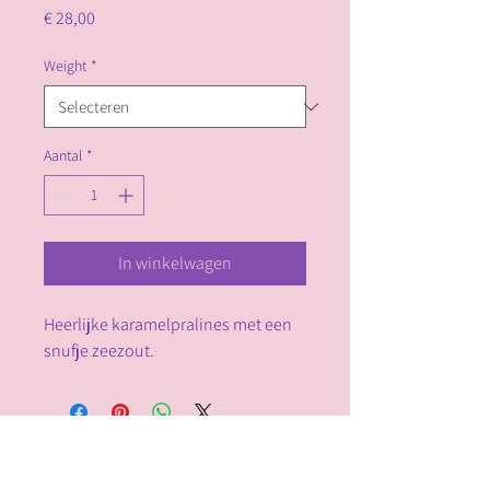
Prijs
€ 28,00
Weight
*
Aantal
*
In winkelwagen
Heerlijke karamelpralines met een 
snufje zeezout.
Chocolalino